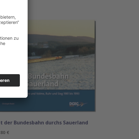
t der Bundesbahn durchs Sauerland
,80
€