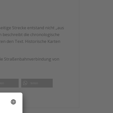
itige Strecke entstand nicht „aus
 beschreibt die chronologische
en den Text. Historische Karten
 die Straßenbahnverbindung von
ilen
teilen