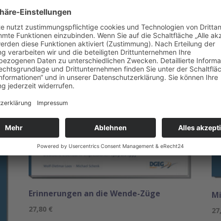
Erinnerungen an die Wende-Züge
Mi
27,80
€
27