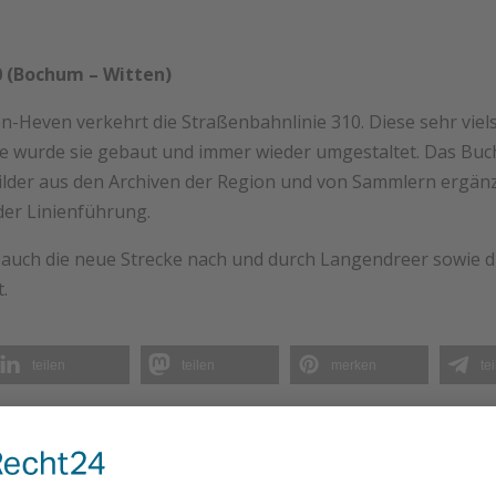
10 (Bochum – Witten)
even verkehrt die Straßenbahnlinie 310. Diese sehr vielse
e wurde sie gebaut und immer wieder umgestaltet. Das Buch
Bilder aus den Archiven der Region und von Sammlern ergänz
der Linienführung.
rd auch die neue Strecke nach und durch Langendreer sowie
.
teilen
teilen
merken
te