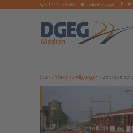
+49 2161 463 4622
medien@dgeg.de
Start
/
Vorankündigungen
/ Zeitreise du