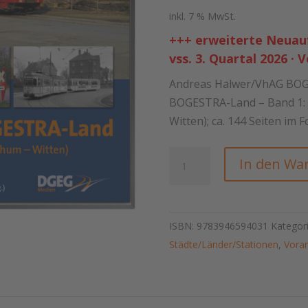
inkl. 7 % MwSt.
+++ erweiterte Neuauf
vss. 3. Quartal 2026 ·
Andreas Halwer/VhAG BOGES
BOGESTRA-Land – Band 1: D
Witten); ca. 144 Seiten im 
Zeitreise
In den Wa
durchs
BOGESTRA-
Land,
ISBN:
9783946594031
Kategor
Band
Städte/Länder/Stationen
,
Vora
1
Menge