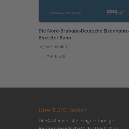
Die Nord-Brabant-Deutsche Eisenbahn 
Boxteler Bahn
Ursprünglicher
Aktueller
39,80
€
16,80
€
Preis
Preis
inkl. 7 % MwSt.
war:
ist:
39,80 €
16,80 €.
Über DGEG Medien
DGEG Medien ist die eigenständige
Verlagsgesellschaft
der Deutschen