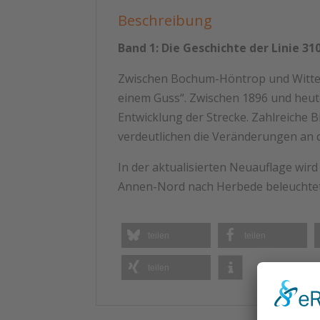
Beschreibung
Band 1: Die Geschichte der Linie 3
Zwischen Bochum-Höntrop und Witten-H
einem Guss“. Zwischen 1896 und heut
Entwicklung der Strecke. Zahlreiche 
verdeutlichen die Veränderungen an 
In der aktualisierten Neuauflage wi
Annen-Nord nach Herbede beleuchtet
teilen
teilen
teilen