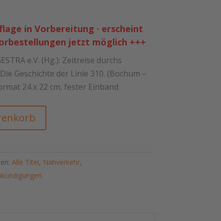
lage in Vorbereitung · erscheint
 Vorbestellungen jetzt möglich +++
TRA e.V. (Hg.): Zeitreise durchs
ie Geschichte der Linie 310. (Bochum –
Format 24 x 22 cm, fester Einband
renkorb
ien:
Alle Titel
,
Nahverkehr
,
nkündigungen