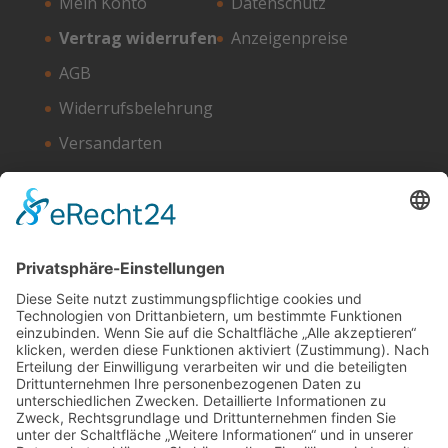
Mein Konto
Datenschutz
Vertrag widerrufen
Anzeigenpreise
AGB
Widerrufsbelehrung
Versandarten
Zahlungsarten
Unser Hosting Partner