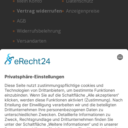
Mein Konto
Datenschutz
Vertrag widerrufen
Anzeigenpreise
AGB
Widerrufsbelehrung
Versandarten
Zahlungsarten
Unser Hosting Partner