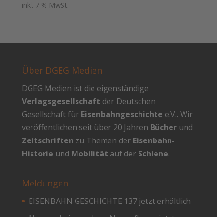
inkl. 7 % MwSt.
war:
ist:
45,00 €
25,80 €.
Über DGEG Medien
DGEG Medien ist die eigenständige
Verlagsgesellschaft
der Deutschen
Gesellschaft für
Eisenbahngeschichte
e.V.. Wir
veröffentlichen seit über 20 Jahren
Bücher
und
Zeitschriften
zu Themen der
Eisenbahn-
Historie
und
Mobilität
auf der
Schiene
.
Meldungen
EISENBAHN GESCHICHTE 137 jetzt erhältlich