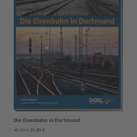
Die Eisenbahn in Dortmund
Ursprünglicher
Aktueller
45,00
€
25,80
€
Preis
Preis