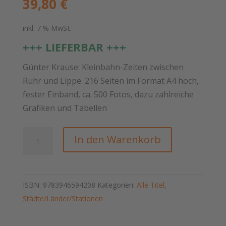
39,80
€
inkl. 7 % MwSt.
+++ LIEFERBAR +++
Günter Krause: Kleinbahn-Zeiten zwischen
Ruhr und Lippe. 216 Seiten im Format A4 hoch,
fester Einband, ca. 500 Fotos, dazu zahlreiche
Grafiken und Tabellen
Kleinbahn-
In den Warenkorb
Zeiten
zwischen
Ruhr
ISBN:
9783946594208
Kategorien:
Alle Titel
,
und
Städte/Länder/Stationen
Lippe
(Neuauflage)