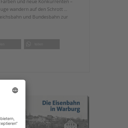
ue Farben und neue Konkurrenten –
euge wandern auf den Schrott …
 Reichsbahn und Bundesbahn zur
ilen
teilen