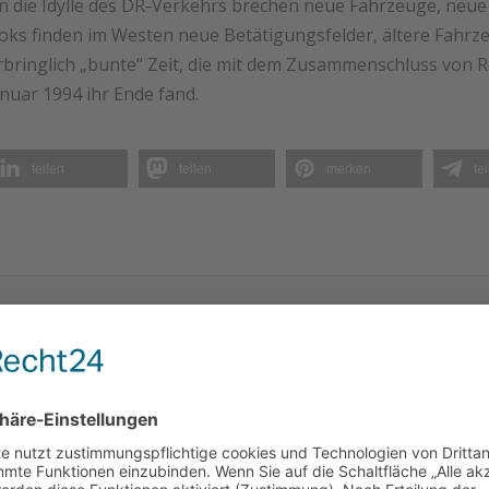
in die Idylle des DR-Verkehrs brechen neue Fahrzeuge, ne
Loks finden im Westen neue Betätigungsfelder, ältere Fahrz
rbringlich „bunte“ Zeit, die mit dem Zusammenschluss von
nuar 1994 ihr Ende fand.
teilen
teilen
merken
te
ANGEBOT!