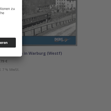
e Eisenbahn in Warburg (Westf)
,79
€
kl. 7 % MwSt.