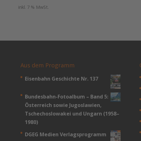
Preis
Preis
inkl. 7 % MwSt.
war:
ist:
39,80 €
16,80 €.
Aus dem Programm
Eisenbahn Geschichte Nr. 137
Bundesbahn-­Fotoalbum – Band 5:
Österreich sowie Jugoslawien,
Tschechoslowakei und Ungarn (1958–
1980)
DGEG Medien Verlagsprogramm