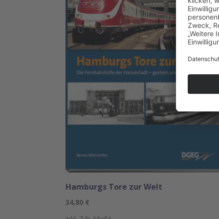
Hamburgs Tore zur Welt
34,80
€
inkl. 7 % MwSt.