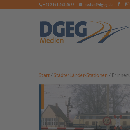
+49 2161 463 4622
medien@dgeg.de
Start
/
Städte/Länder/Stationen
/ Erinner