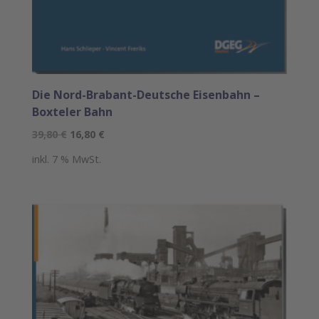
Die Nord-Brabant-Deutsche Eisenbahn –
Boxteler Bahn
Ursprünglicher
Aktueller
39,80
€
16,80
€
Preis
Preis
inkl. 7 % MwSt.
war:
ist:
39,80 €
16,80 €.