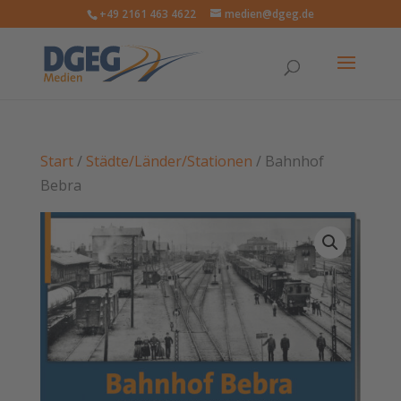
+49 2161 463 4622
medien@dgeg.de
Start
/
Städte/Länder/Stationen
/ Bahnhof
Bebra