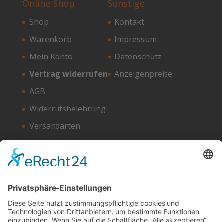
Online-Shop
Sonstige
Shop
Kontakt
Warenkorb
Impressum
Mein Konto
Datenschutz
Vertrag widerrufen
Anzeigenpreise
AGB
Widerrufsbelehrung
Versandarten
Zahlungsarten
Unser Hosting Partner