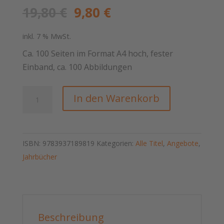
Ursprünglicher
Aktueller
19,80
€
9,80
€
Preis
Preis
war:
ist:
inkl. 7 % MwSt.
19,80 €
9,80 €.
Ca. 100 Seiten im Format A4 hoch, fester
Einband, ca. 100 Abbildungen
Jahrbuch
In den Warenkorb
für
Eisenbahngeschichte
2014/2015
ISBN:
9783937189819
Kategorien:
Alle Titel
,
Angebote
,
Menge
Jahrbücher
Beschreibung