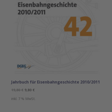
Jahrbuch für Eisenbahngeschichte 2010/2011
Ursprünglicher
Aktueller
19,80
€
9,80
€
Preis
Preis
inkl. 7 % MwSt.
war:
ist:
19,80 €
9,80 €.