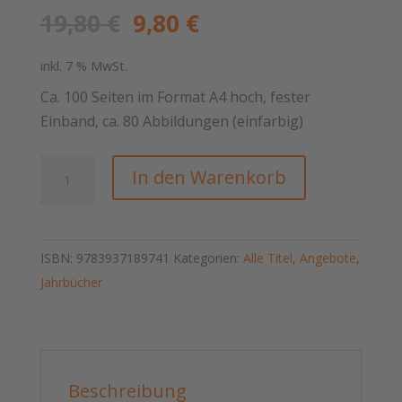
Ursprünglicher
Aktueller
19,80
€
9,80
€
Preis
Preis
war:
ist:
inkl. 7 % MwSt.
19,80 €
9,80 €.
Ca. 100 Seiten im Format A4 hoch, fester
Einband, ca. 80 Abbildungen (einfarbig)
Jahrbuch
In den Warenkorb
für
Eisenbahngeschichte
2013/2014
ISBN:
9783937189741
Kategorien:
Alle Titel
,
Angebote
,
Menge
Jahrbücher
Beschreibung