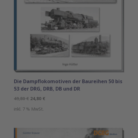
Die Dampflokomotiven der Baureihen 50 bis
53 der DRG, DRB, DB und DR
Ursprünglicher
Aktueller
49,80
€
24,80
€
Preis
Preis
inkl. 7 % MwSt.
war:
ist:
49,80 €
24,80 €.