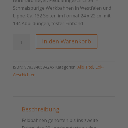
Burkhard Beyer: Feldbahngeschichten –
Schmalspurige Werkbahnen in Westfalen und
Lippe. Ca. 132 Seiten im Format 24 x 22 cm mit
144 Abbildungen, fester Einband
Feldbahngeschichten
In den Warenkorb
–
Schmalspurige
Werkbahnen
ISBN:
9783946594246
Kategorien:
Alle Titel
,
Lok-
in
Geschichten
Westfalen
und
Lippe
Menge
Beschreibung
Feldbahnen gehörten bis ins zweite
Drittel des 20. Jahrhunderts zu den