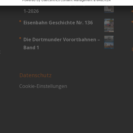
DGEG Medien Verlagsprogramm
1-2026
Eisenbahn Geschichte Nr. 136
Die Dortmunder Vorortbahnen –
Band 1
t
Datenschutz
Cookie-Einstellungen