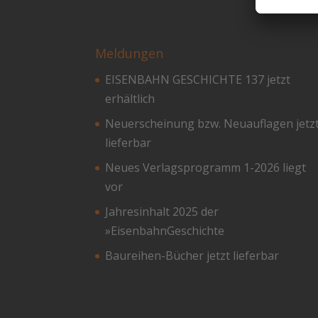
Meldungen
EISENBAHN GESCHICHTE 137 jetzt
erhältlich
Neuerscheinung bzw. Neuauflagen jetz
lieferbar
Neues Verlagsprogramm 1-2026 liegt
vor
Jahresinhalt 2025 der
»EisenbahnGeschichte
Baureihen-Bücher jetzt lieferbar