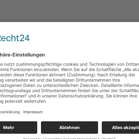
Aus dem Programm
Eisenbahn Geschichte Nr. 137
Bundesbahn-­Fotoalbum – Band 5:
Österreich sowie Jugoslawien,
Tschechoslowakei und Ungarn (1958–
1980)