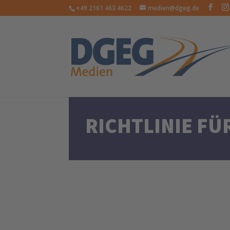
+49 2161 463 4622
medien@dgeg.de
RICHTLINIE F