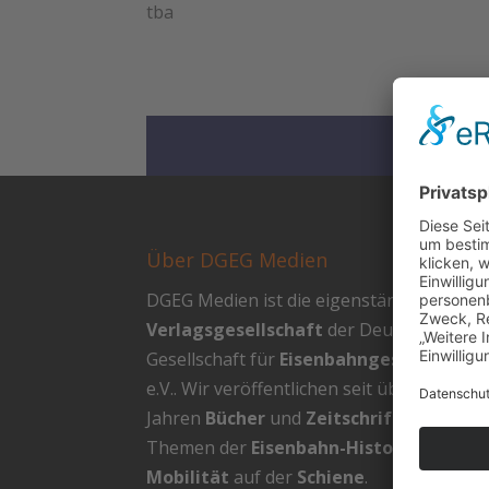
tba
Über DGEG Medien
DGEG Medien ist die eigenständige
Verlagsgesellschaft
der Deutschen
Gesellschaft für
Eisenbahngeschichte
e.V.. Wir veröffentlichen seit über 20
Jahren
Bücher
und
Zeitschriften
zu
Themen der
Eisenbahn-Historie
und
Mobilität
auf der
Schiene
.