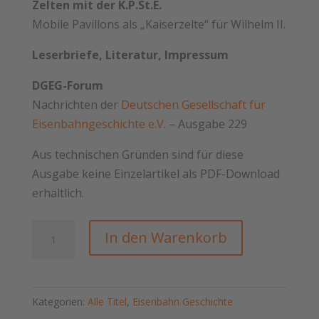
Zelten mit der K.P.St.E.
Mobile Pavillons als „Kaiserzelte“ für Wilhelm II.
Leserbriefe, Literatur, Impressum
DGEG-Forum
Nachrichten der
Deutschen Gesellschaft für
Eisenbahngeschichte e.V.
– Ausgabe 229
Aus technischen Gründen sind für diese
Ausgabe keine Einzelartikel als PDF-Download
erhältlich.
Eisenbahn
In den Warenkorb
Geschichte
Nr.
132
Kategorien:
Alle Titel
,
Eisenbahn Geschichte
Menge