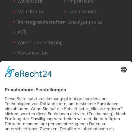
Warenkorb
Impressum
Mein Konto
Datenschutz
Vertrag widerrufen
Anzeigenpreise
AGB
Widerrufsbelehrung
Versandarten
Zahlungsarten
Unser Hosting Partner