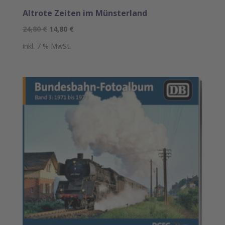
Altrote Zeiten im Münsterland
Ursprünglicher
Aktueller
24,80
€
14,80
€
Preis
Preis
inkl. 7 % MwSt.
war:
ist:
24,80 €
14,80 €.