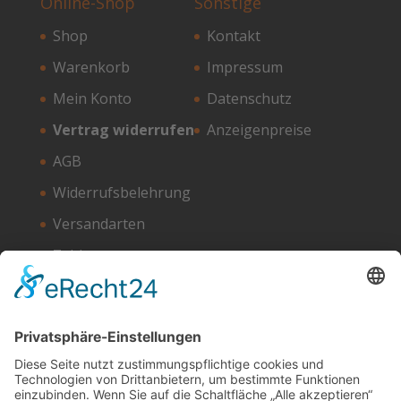
Online-Shop
Sonstige
Shop
Kontakt
Warenkorb
Impressum
Mein Konto
Datenschutz
Vertrag widerrufen
Anzeigenpreise
AGB
Widerrufsbelehrung
Versandarten
Zahlungsarten
Unser Hosting Partner