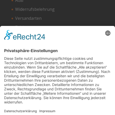
AGB
Widerrufsbelehrung
Versandarten
Zahlungsarten
Unser Hosting Partner