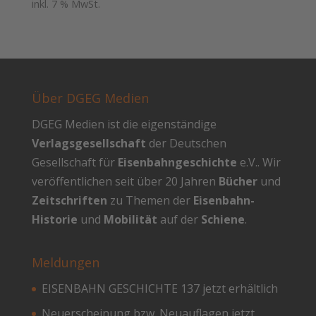
inkl. 7 % MwSt.
war:
ist:
24,80 €
14,80 €.
Über DGEG Medien
DGEG Medien ist die eigenständige
Verlagsgesellschaft
der Deutschen
Gesellschaft für
Eisenbahngeschichte
e.V.. Wir
veröffentlichen seit über 20 Jahren
Bücher
und
Zeitschriften
zu Themen der
Eisenbahn-
Historie
und
Mobilität
auf der
Schiene
.
Meldungen
EISENBAHN GESCHICHTE 137 jetzt erhältlich
Neuerscheinung bzw. Neuauflagen jetzt