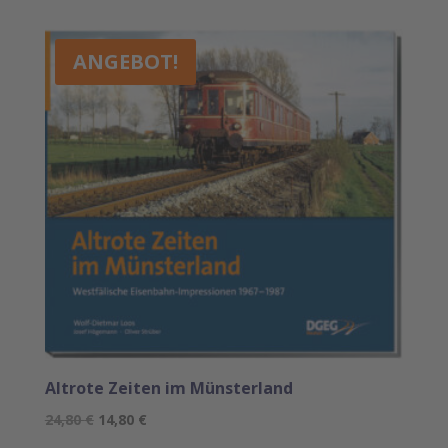
ANGEBOT!
Altrote Zeiten im Münsterland
Ursprünglicher
Aktueller
24,80
€
14,80
€
Preis
Preis