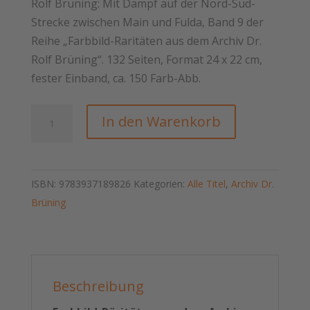
Rolf Brüning: Mit Dampf auf der Nord-Süd-
Strecke zwischen Main und Fulda, Band 9 der
Reihe „Farbbild-Raritäten aus dem Archiv Dr.
Rolf Brüning“. 132 Seiten, Format 24 x 22 cm,
fester Einband, ca. 150 Farb-Abb.
Band
In den Warenkorb
9:
Mit
Dampf
ISBN:
9783937189826
Kategorien:
Alle Titel
,
Archiv Dr.
auf
Brüning
der
Nord-
Süd-
Strecke
zwischen
Beschreibung
Main