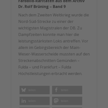
Farbbild-Räritäten aus dem Archiv
und
Dr. Rolf Brüning – Band 9
Fulda
Nach dem Zweiten Weltkrieg wurde die
Menge
Nord-Süd-Strecke zu einer der
wichtigsten Magistralen der DB. Zu
Dampfzeiten konnte man hier die
leistungsstärksten Loks antreffen. Vor
allem im Gebirgsbereich der Main-
Weser-Wasserscheide mussten auf den
Streckenabschnitten Gemünden –
Fulda – und Frankfurt – Fulda
Höchstleistungen erbracht werden.
teilen
teilen
teilen
teilen