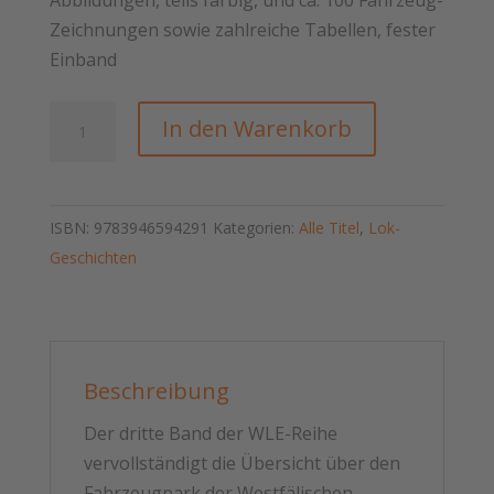
Abbildungen, teils farbig, und ca. 100 Fahrzeug-
Zeichnungen sowie zahlreiche Tabellen, fester
Einband
Die
In den Warenkorb
Personen-
und
Güterwagen
ISBN:
9783946594291
Kategorien:
Alle Titel
,
Lok-
der
Geschichten
WLE
Menge
Beschreibung
Der dritte Band der WLE-Reihe
vervollständigt die Übersicht über den
Fahrzeugpark der Westfälischen