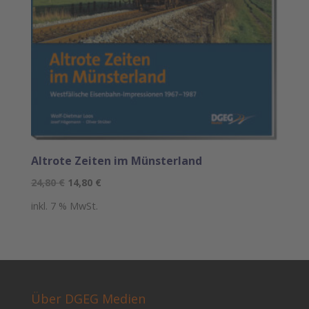
Altrote Zeiten im Münsterland
Ursprünglicher
Aktueller
24,80
€
14,80
€
Preis
Preis
inkl. 7 % MwSt.
war:
ist:
24,80 €
14,80 €.
Über DGEG Medien