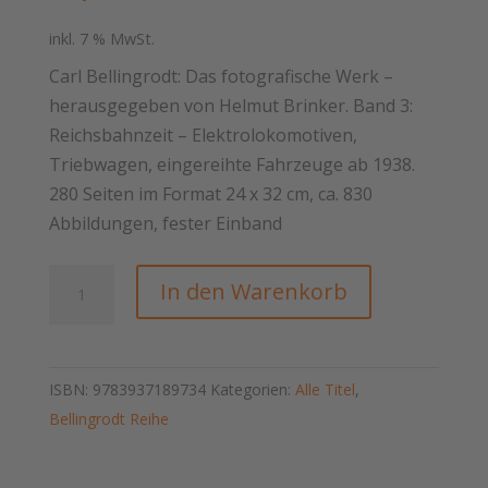
inkl. 7 % MwSt.
Carl Bellingrodt: Das fotografische Werk –
herausgegeben von Helmut Brinker. Band 3:
Reichsbahnzeit – Elektrolokomotiven,
Triebwagen, eingereihte Fahrzeuge ab 1938.
280 Seiten im Format 24 x 32 cm, ca. 830
Abbildungen, fester Einband
Carl
In den Warenkorb
Bellingrodt
–
Das
ISBN:
9783937189734
Kategorien:
Alle Titel
,
fotografische
Bellingrodt Reihe
Werk,
Band
3