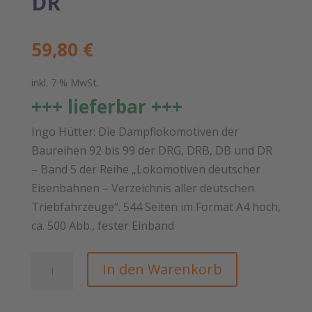
DR
59,80
€
inkl. 7 % MwSt.
+++ lieferbar +++
Ingo Hütter: Die Dampflokomotiven der
Baureihen 92 bis 99 der DRG, DRB, DB und DR
– Band 5 der Reihe „Lokomotiven deutscher
Eisenbahnen – ­Verzeichnis aller deutschen
Triebfahrzeuge“. 544 Seiten im Format A4 hoch,
ca. 500 Abb., fester Einband
Die
In den Warenkorb
Dampflokomotiven
der