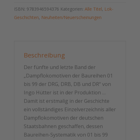
Baureihen
ISBN:
9783946594376
Kategorien:
Alle Titel
,
Lok-
92
Geschichten
,
Neuheiten/Neuerscheinungen
bis
99
der
DRG,
DRB,
Beschreibung
DB
Der fünfte und letzte Band der
und
„Dampflokomotiven der Baureihen 01
DR
bis 99 der DRG, DRB, DB und DR“ von
Menge
Ingo Hütter ist in der Produktion …
Damit ist erstmalig in der Geschichte
ein vollständiges Einzelverzeichnis aller
Dampflokomotiven der deutschen
Staatsbahnen geschaffen, dessen
Baureihen-Systematik von 01 bis 99