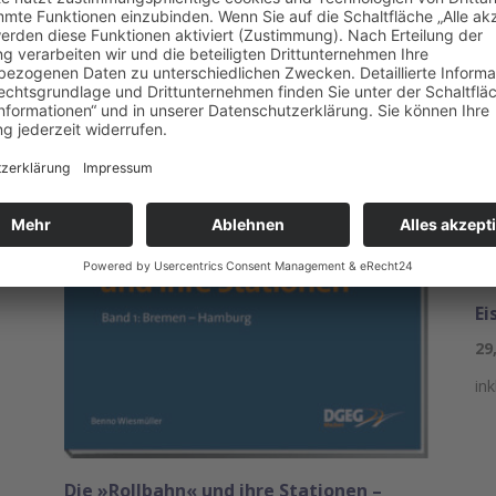
Ei
29
in
Die »Rollbahn« und ihre Stationen –