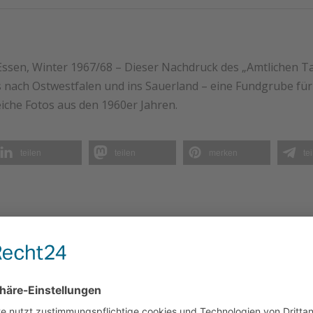
ssen, Winter 1967/68 – Dieser Nachdruck des „Amtlichen Ta
 nach Ostwestfalen und ins Sauerland – eine Fundgrube für 
eiche Fotos aus den 1960er Jahren.
teilen
teilen
merken
te
ANGEBOT!