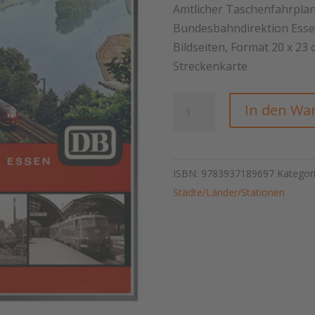
24,80 €
9,
Amtlicher Taschenfahrplan
Bundesbahndirektion Essen,
Bildseiten, Format 20 x 23
Streckenkarte
Fahrplan
In den Wa
Ruhrgebiet
1967/68
Menge
ISBN:
9783937189697
Kategor
Städte/Länder/Stationen