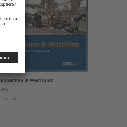
senbahnen in Westfalen
,80
€
kl. 7 % MwSt.