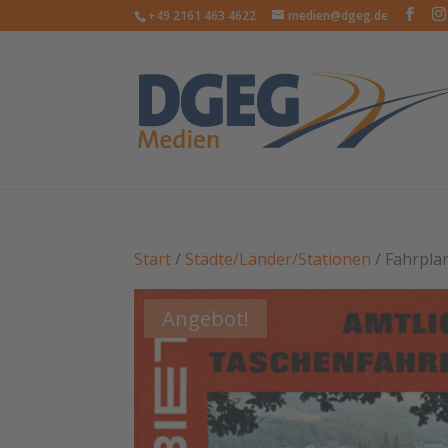
+49 2161 463 4622
medien@dgeg.de
Start
/
Städte/Länder/Stationen
/ Fahrpla
Angebot!