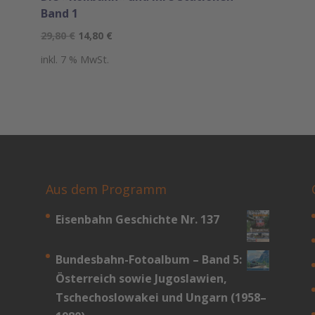
Band 1
Ursprünglicher
Aktueller
29,80
€
14,80
€
Preis
Preis
inkl. 7 % MwSt.
war:
ist:
29,80 €
14,80 €.
Aus dem Programm
Eisenbahn Geschichte Nr. 137
Bundesbahn-­Fotoalbum – Band 5:
Österreich sowie Jugoslawien,
Tschechoslowakei und Ungarn (1958–