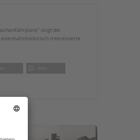
schenfahrplans“ zeigt die
eisenbahnhistorisch Interessierte.
ilen
teilen