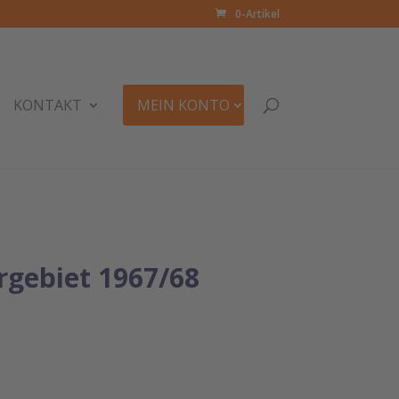
0-Artikel
KONTAKT
MEIN KONTO
rgebiet 1967/68
glicher
tueller
eis
: