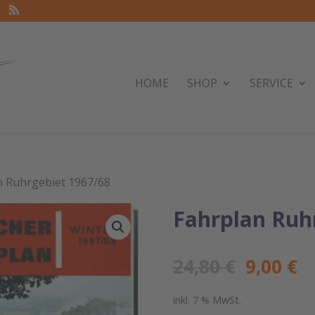
HOME
SHOP
SERVICE
n Ruhrgebiet 1967/68
Fahrplan Ruh
Ursprün
Ak
24,80
€
9,00
€
Preis
Pr
war:
ist
inkl. 7 % MwSt.