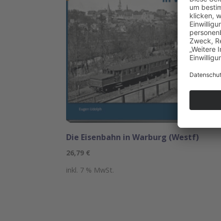
Die Eisenbahn in Warburg (Westf)
26,79
€
inkl. 7 % MwSt.