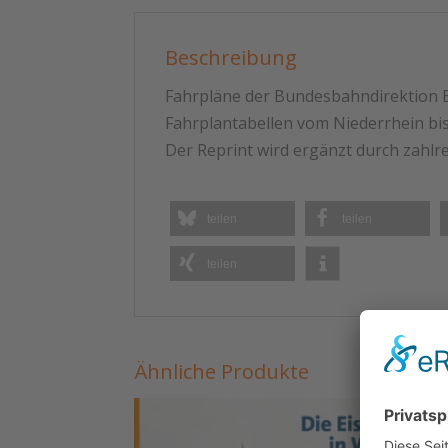
Beschreibung
Fahrpläne der Bundesbahndirektion E
Fahrplantabellen vom Niederrhein bis
Der Reprint wird ergänzt durch zahlr
teilen
teilen
teilen
Ähnliche Produkte