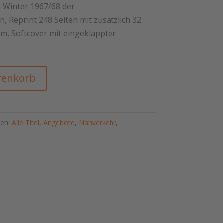
00 €.
 Winter 1967/68 der
 Reprint 248 Seiten mit zusätzlich 32
 cm, Softcover mit eingeklappter
renkorb
ien:
Alle Titel
,
Angebote
,
Nahverkehr
,