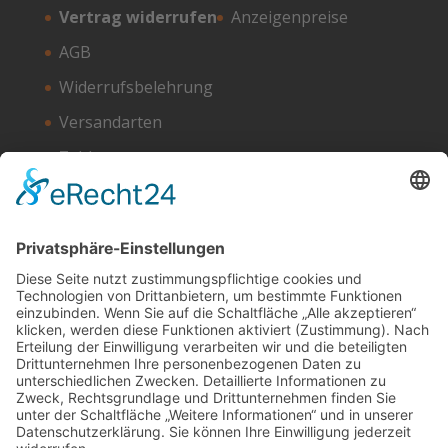
Vertrag widerrufen
Anzeigenpreise
AGB
Widerrufsbelehrung
Versandarten
Zahlungsarten
Unser Hosting Partner