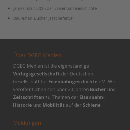
Jahresinhalt 2025 der »EisenbahnGeschichte
Baureihen-Bücher jetzt lieferbar
Über DGEG Medien
DGEG Medien ist die eigenständige
Verlagsgesellschaft
der Deutschen
Gesellschaft für
Eisenbahngeschichte
e.V.. Wir
veröffentlichen seit über 20 Jahren
Bücher
und
Zeitschriften
zu Themen der
Eisenbahn-
Historie
und
Mobilität
auf der
Schiene
.
Meldungen