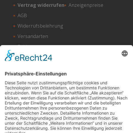
Vertrag widerrufen
Anzeigenpreise
AGB
Widerrufsbelehrung
Versandarten
Zahlungsarten
Unser Hosting Partner