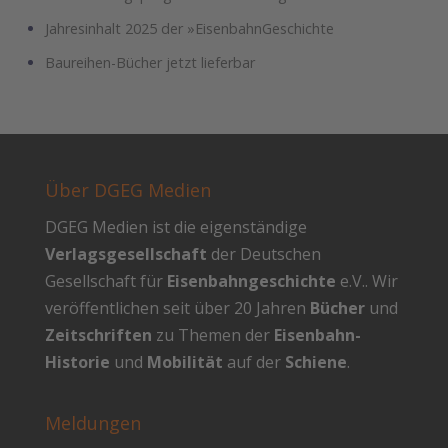
Jahresinhalt 2025 der »EisenbahnGeschichte
Baureihen-Bücher jetzt lieferbar
Über DGEG Medien
DGEG Medien ist die eigenständige
Verlagsgesellschaft
der Deutschen
Gesellschaft für
Eisenbahngeschichte
e.V.. Wir
veröffentlichen seit über 20 Jahren
Bücher
und
Zeitschriften
zu Themen der
Eisenbahn-
Historie
und
Mobilität
auf der
Schiene
.
Meldungen