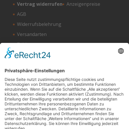
Vertrag widerrufen
Anzeigenpreise
AGB
Widerrufsbelehrung
Versandarten
Zahlungsarten
Unser Hosting Partner