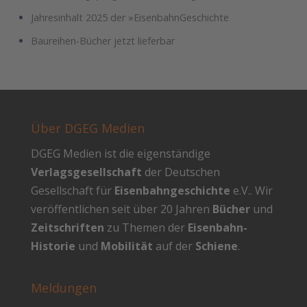
Jahresinhalt 2025 der »EisenbahnGeschichte
Baureihen-Bücher jetzt lieferbar
Über DGEG Medien
DGEG Medien ist die eigenständige
Verlagsgesellschaft
der Deutschen
Gesellschaft für
Eisenbahngeschichte
e.V.. Wir
veröffentlichen seit über 20 Jahren
Bücher
und
Zeitschriften
zu Themen der
Eisenbahn-
Historie
und
Mobilität
auf der
Schiene
.
Meldungen