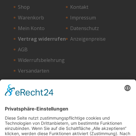
Shop
Kontakt
Warenkorb
Impressum
Mein Konto
Datenschutz
Vertrag widerrufen
Anzeigenpreise
AGB
Widerrufsbelehrung
Versandarten
Zahlungsarten
Unser Hosting Partner