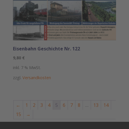
Eisenbahn Geschichte Nr. 122
9,80
€
inkl. 7 % MwSt.
zzgl.
Versandkosten
←
1
2
3
4
5
6
7
8
…
13
14
15
→