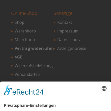
Online-Shop
Sonstige
Shop
Kontakt
Warenkorb
Impressum
Mein Konto
Datenschutz
Vertrag widerrufen
Anzeigenpreise
AGB
Widerrufsbelehrung
Versandarten
Zahlungsarten
Unser Hosting Partner