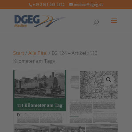
+49 2161 463 4622
medien@dgeg.de
Start
/
Alle Titel
/ EG 124 – Artikel »113
Kilometer am Tag«