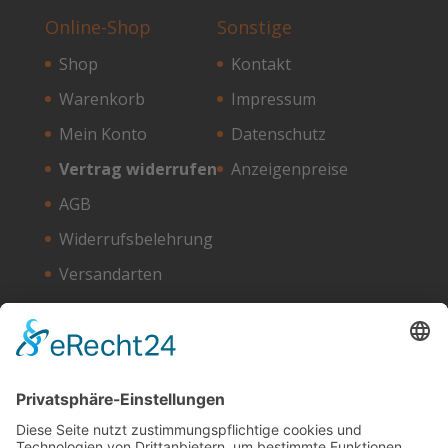
Online-Shop
Sonstige
Shop
Kontakt
Warenkorb
Impressum
Mein Konto
Datenschutz
Vertrag widerrufen
Anzeigenpreise
AGB
Widerrufsbelehrung
Versandarten
Zahlungsarten
Unser Hosting Partner