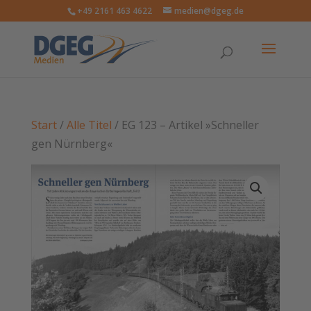
+49 2161 463 4622
medien@dgeg.de
Start
/
Alle Titel
/ EG 123 – Artikel »Schneller
gen Nürnberg«