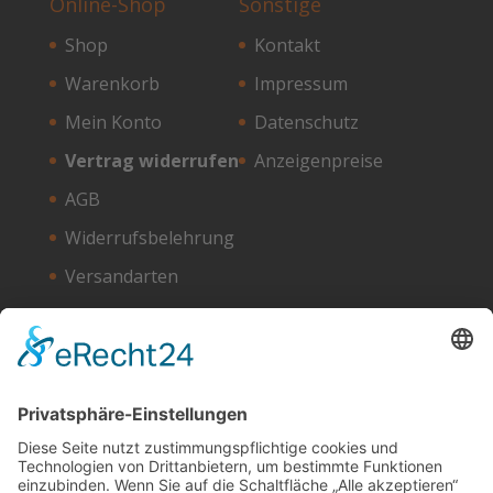
Online-Shop
Sonstige
Shop
Kontakt
Warenkorb
Impressum
Mein Konto
Datenschutz
Vertrag widerrufen
Anzeigenpreise
AGB
Widerrufsbelehrung
Versandarten
Zahlungsarten
Unser Hosting Partner