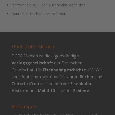
Jahresinhalt 2025 der »EisenbahnGeschichte
Baureihen-Bücher jetzt lieferbar
Über DGEG Medien
DGEG Medien ist die eigenständige
Verlagsgesellschaft
der Deutschen
Gesellschaft für
Eisenbahngeschichte
e.V.. Wir
veröffentlichen seit über 20 Jahren
Bücher
und
Zeitschriften
zu Themen der
Eisenbahn-
Historie
und
Mobilität
auf der
Schiene
.
Meldungen