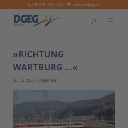
+49 2161 463 4622
medien@dgeg.de
»RICHTUNG
WARTBURG …«
26. Juli 2023
|
Allgemein